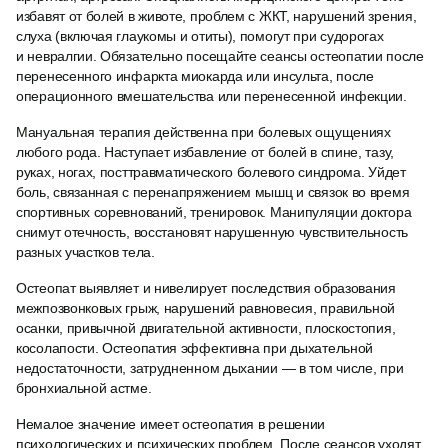
избавят от болей в животе, проблем с ЖКТ, нарушений зрения,
слуха (включая глаукомы и отиты), помогут при судорогах
и невралгии. Обязательно посещайте сеансы остеопатии после
перенесенного инфаркта миокарда или инсульта, после
операционного вмешательства или перенесенной инфекции.
Мануальная терапия действенна при болевых ощущениях
любого рода. Наступает избавление от болей в спине, тазу,
руках, ногах, посттравматического болевого синдрома. Уйдет
боль, связанная с перенапряжением мышц и связок во время
спортивных соревнований, тренировок. Манипуляции доктора
снимут отечность, восстановят нарушенную чувствительность
разных участков тела.
Остеопат выявляет и нивелирует последствия образования
межпозвонковых грыж, нарушений равновесия, правильной
осанки, привычной двигательной активности, плоскостопия,
косолапости. Остеопатия эффективна при дыхательной
недостаточности, затрудненном дыхании — в том числе, при
бронхиальной астме.
Немалое значение имеет остеопатия в решении
психологических и психических проблем. После сеансов уходят