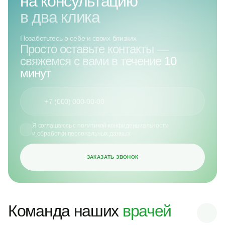
на консультацию
в два клика
Позаботьтесь о себе и своих близких
Просто оставьте контакты —
свяжемся с вами в течение
10
минут
Я соглашаюсь с
политикой конфиденциальности
и обработки
персональных данных
ЗАКАЗАТЬ ЗВОНОК
Команда наших
врачей