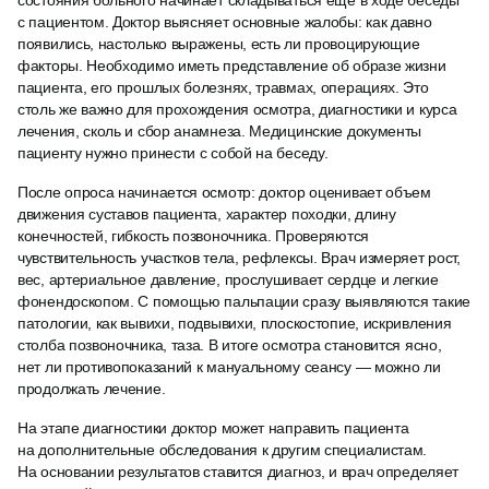
состояния больного начинает складываться еще в ходе беседы
с пациентом. Доктор выясняет основные жалобы: как давно
появились, настолько выражены, есть ли провоцирующие
факторы. Необходимо иметь представление об образе жизни
пациента, его прошлых болезнях, травмах, операциях. Это
столь же важно для прохождения осмотра, диагностики и курса
лечения, сколь и сбор анамнеза. Медицинские документы
пациенту нужно принести с собой на беседу.
После опроса начинается осмотр: доктор оценивает объем
движения суставов пациента, характер походки, длину
конечностей, гибкость позвоночника. Проверяются
чувствительность участков тела, рефлексы. Врач измеряет рост,
вес, артериальное давление, прослушивает сердце и легкие
фонендоскопом. С помощью пальпации сразу выявляются такие
патологии, как вывихи, подвывихи, плоскостопие, искривления
столба позвоночника, таза. В итоге осмотра становится ясно,
нет ли противопоказаний к мануальному сеансу — можно ли
продолжать лечение.
На этапе диагностики доктор может направить пациента
на дополнительные обследования к другим специалистам.
На основании результатов ставится диагноз, и врач определяет