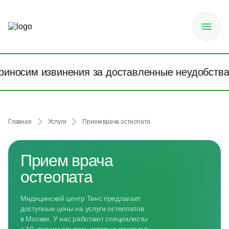
сим извинения за доставленные неудобства!
9
Главная
Услуги
Прием врача остеопата
Прием врача
остеопата
Медицинский центр Тенс предлагает
доступные цены на услуги остеопатов
в Москве. У нас работают специалисты