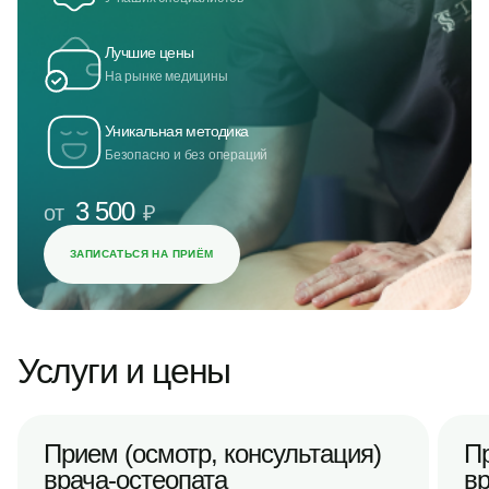
Лучшие цены
На рынке медицины
Уникальная методика
Безопасно и без операций
3 500
от
₽
ЗАПИСАТЬСЯ НА ПРИЁМ
Услуги и цены
Прием (осмотр, консультация)
Пр
врача-остеопата
в