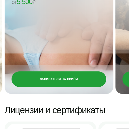
5 500
восстановительными и тонизирующими техниками.
от
₽
ЗАПИСАТЬСЯ НА ПРИЁМ
Лицензии и сертификаты